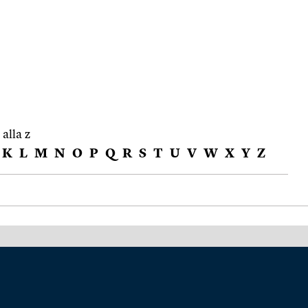
 alla z
K
L
M
N
O
P
Q
R
S
T
U
V
W
X
Y
Z