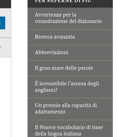
PER SAPERNE DI PIÙ
Avvertenze per la
consultazione del dizionario
A
Ricerca avanzata
Abbreviazioni
Il gran mare delle parole
È irresistibile l’ascesa degli
anglismi?
Un premio alla capacità di
adattamento
Il Nuovo vocabolario di base
della lingua italiana