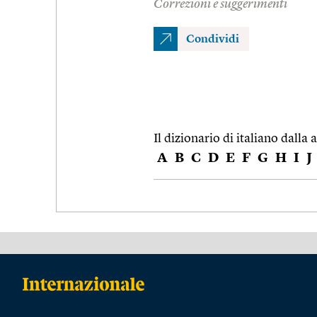
Correzioni e suggerimenti
Condividi
Il dizionario di italiano dalla a
A
B
C
D
E
F
G
H
I
J