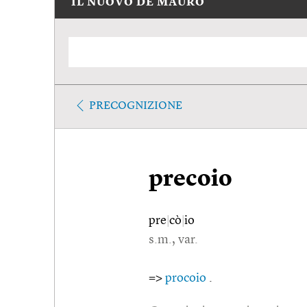
IL NUOVO DE MAURO
PRECOGNIZIONE
precoio
pre
|
cò
|
io
s.m., var.
=>
procoio
.