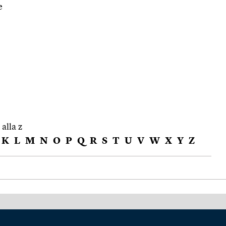
e
 alla z
K
L
M
N
O
P
Q
R
S
T
U
V
W
X
Y
Z