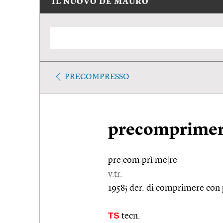
IL NUOVO DE MAURO
PRECOMPRESSO
precomprime
pre
|
com
|
prì
|
me
|
re
v.tr.
1958; der. di comprimere con 
TS
tecn.