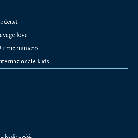
odcast
avage love
ltimo numero
nternazionale Kids
te legali
•
Cookie