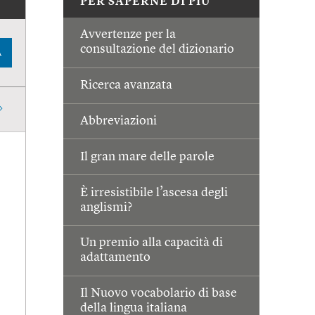
PER SAPERNE DI PIÙ
Avvertenze per la
consultazione del dizionario
A
Ricerca avanzata
Abbreviazioni
Il gran mare delle parole
È irresistibile l’ascesa degli
anglismi?
Un premio alla capacità di
adattamento
Il Nuovo vocabolario di base
della lingua italiana