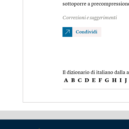
sottoporre a precompression
Correzioni e suggerimenti
Condividi
Il dizionario di italiano dalla a
A
B
C
D
E
F
G
H
I
J