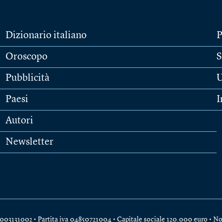
Dizionario italiano
P
Oroscopo
S
Pubblicità
U
Paesi
I
Autori
Newsletter
e 04003131002 • Partita iva 04850721004 • Capitale sociale 120.000 euro •
No