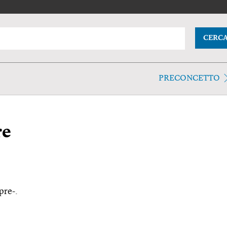
CERC
PRECONCETTO
re
pre-.