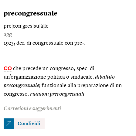
precongressuale
pre
|
con
|
gres
|
su
|
à
|
le
agg.
1923; der. di congressuale con pre-.
CO
che precede un congresso, spec. di
un’organizzazione politica o sindacale:
dibattito
precongressuale
; funzionale alla preparazione di un
congresso:
riunioni precongressuali
Correzioni e suggerimenti
Condividi