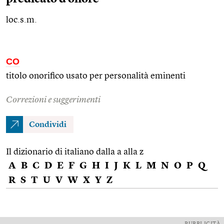
loc.s.m.
CO
titolo onorifico usato per personalità eminenti
Correzioni e suggerimenti
Condividi
Il dizionario di italiano dalla a alla z
A
B
C
D
E
F
G
H
I
J
K
L
M
N
O
P
Q
R
S
T
U
V
W
X
Y
Z