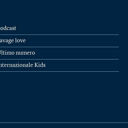
odcast
avage love
ltimo numero
nternazionale Kids