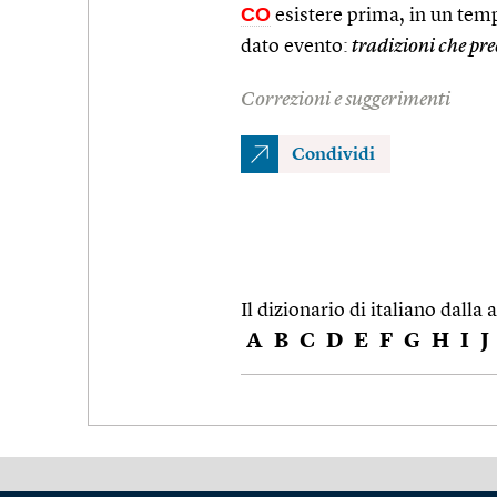
CO
esistere prima, in un temp
dato evento:
tradizioni che pr
Correzioni e suggerimenti
Condividi
Il dizionario di italiano dalla a
A
B
C
D
E
F
G
H
I
J