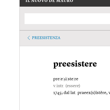
IL NUOVO DE MAURO
PREESISTENZA
preesistere
pre
|
e
|
ṣì
|
ste
|
re
v.intr. (essere)
1745; dal lat. praeex(s)ĭstĕre, 