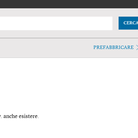
CERC
PREFABBRICARE
v. anche esistere.