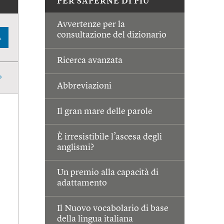
PER SAPERNE DI PIÙ
Avvertenze per la
consultazione del dizionario
A
Ricerca avanzata
Abbreviazioni
Il gran mare delle parole
È irresistibile l’ascesa degli
anglismi?
Un premio alla capacità di
adattamento
Il Nuovo vocabolario di base
della lingua italiana