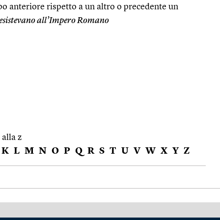
o anteriore rispetto a un altro o precedente un
eesistevano all’Impero Romano
 alla z
K
L
M
N
O
P
Q
R
S
T
U
V
W
X
Y
Z