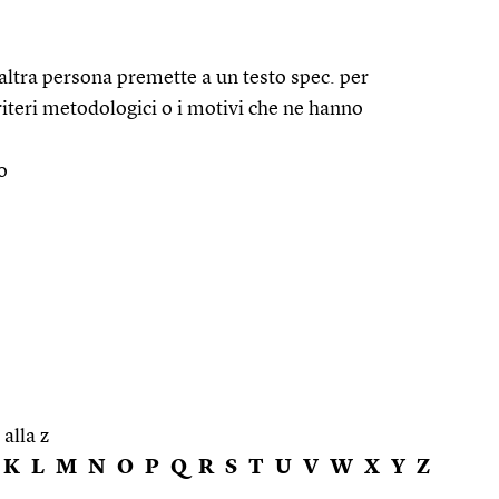
 altra persona premette a un testo spec. per
i criteri metodologici o i motivi che ne hanno
o
 alla z
K
L
M
N
O
P
Q
R
S
T
U
V
W
X
Y
Z