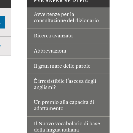
PER SAPERNE DI PIÙ
Avvertenze per la
consultazione del dizionario
A
Ricerca avanzata
Abbreviazioni
Il gran mare delle parole
È irresistibile l’ascesa degli
anglismi?
Un premio alla capacità di
adattamento
Il Nuovo vocabolario di base
della lingua italiana