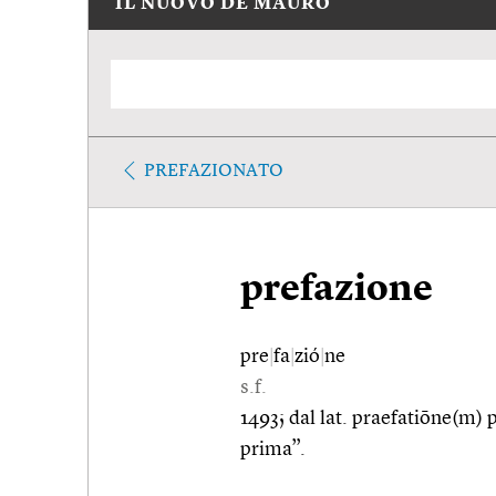
IL NUOVO DE MAURO
PREFAZIONATO
prefazione
pre
|
fa
|
zió
|
ne
s.f.
1493; dal lat. praefatiōne(m) p
prima”.