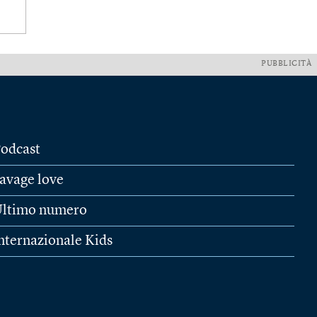
PUBBLICITÀ
odcast
avage love
ltimo numero
nternazionale Kids