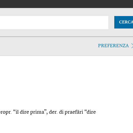
CERC
PREFERENZA
ropr. “il dire prima”, der. di praefāri “dire