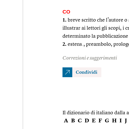
CO
1.
breve scritto che l’autore o
illustrar ai lettori gli scopi, 
determinato la pubblicazione
2.
estens., preambolo, prolog
Correzioni e suggerimenti
Condividi
Il dizionario di italiano dalla a
A
B
C
D
E
F
G
H
I
J