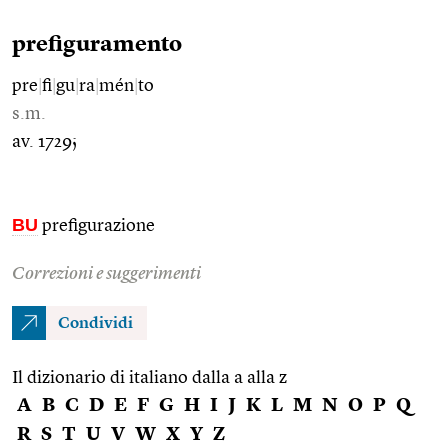
prefiguramento
pre
|
fi
|
gu
|
ra
|
mén
|
to
s.m.
av. 1729;
BU
prefigurazione
Correzioni e suggerimenti
Condividi
Il dizionario di italiano dalla a alla z
A
B
C
D
E
F
G
H
I
J
K
L
M
N
O
P
Q
R
S
T
U
V
W
X
Y
Z