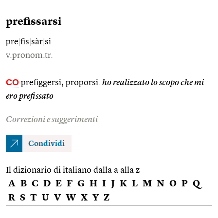
prefissarsi
pre
|
fis
|
sàr
|
si
v.pronom.tr.
CO
prefiggersi, proporsi:
ho realizzato lo scopo che mi
ero prefissato
Correzioni e suggerimenti
Condividi
Il dizionario di italiano dalla a alla z
A
B
C
D
E
F
G
H
I
J
K
L
M
N
O
P
Q
R
S
T
U
V
W
X
Y
Z