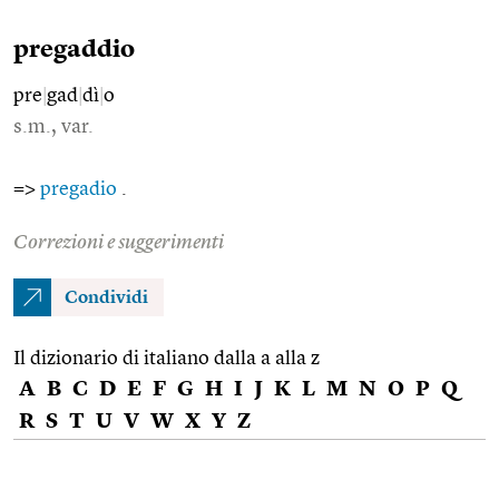
pregaddio
pre
|
gad
|
dì
|
o
s.m., var.
=>
pregadio
.
Correzioni e suggerimenti
Condividi
Il dizionario di italiano dalla a alla z
A
B
C
D
E
F
G
H
I
J
K
L
M
N
O
P
Q
R
S
T
U
V
W
X
Y
Z