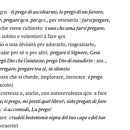
qcn.:
ti prego di ascoltarmi
;
lo pregò di un favore
;
e
;
pregare qcn. per qcs.
, per ottenerla
|
farsi pregare
,
che viene richiesto:
è uno che ama farsi pregare
;
 subito e volentieri a fare qcs.
 o una divinità per adorarlo, ringraziarlo,
zie per sé o per altri:
pregare il Signore
,
Gesù
egò Dio che l’aiutasse
;
pregò Dio di esaudirlo
|
ass.,
 pregare
;
pregare tra sé
,
in silenzio
cosa che si chiede, implorare, invocare:
e prego
scolo)
 cortesia o, anche, con autorevolezza qcn. a fare
e
;
ti prego, mi presti quel libro?
;
siete pregati di fare
a:
si accomodi, La prego!
care:
crudeli bestemmie sopra del tuo capo e del tuo
ccaccio)