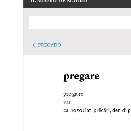
IL NUOVO DE MAURO
PREGADO
pregare
pre
|
gà
|
re
v.tr.
ca. 1050; lat. prĕcāri, der. di 