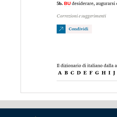
5b.
BU
desiderare, augurarsi 
Correzioni e suggerimenti
Condividi
Il dizionario di italiano dalla a
A
B
C
D
E
F
G
H
I
J