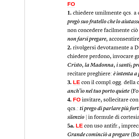
FO
1.
chiedere umilmente qcs. a 
pregò suo fratello che lo aiutass
non concedere facilmente ciò 
non farsi pregare
, acconsentire
2.
rivolgersi devotamente a Dio
chiedere perdono, invocare gra
Cristo
,
la Madonna
,
i santi
;
pr
recitare preghiere:
è intenta a
3.
LE
con il compl.ogg. della 
anch’io nel tuo porto quiete
(Fo
4.
FO
invitare, sollecitare con
qcs.:
ti prego di parlare più fort
silenzio
|
in formule di cortesi
5a.
LE
con uso antifr., impre
Grande cominciò a pregare
(Bo