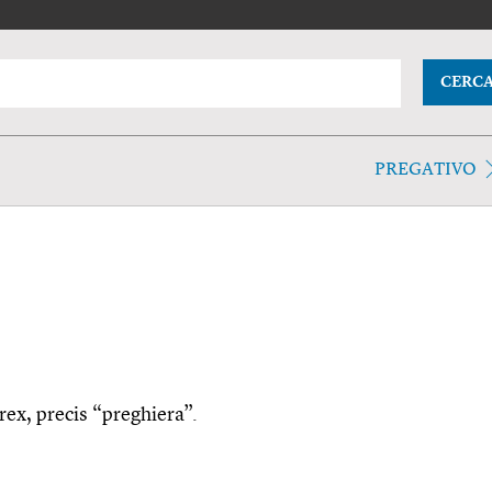
CERC
PREGATIVO
prex, precis “preghiera”.