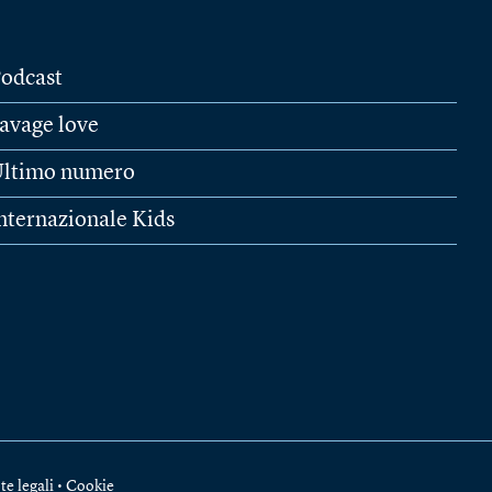
odcast
avage love
ltimo numero
nternazionale Kids
te legali
•
Cookie