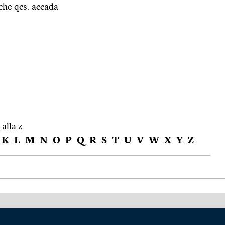
che qcs. accada
 alla z
K
L
M
N
O
P
Q
R
S
T
U
V
W
X
Y
Z