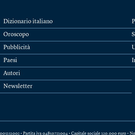
Dizionario italiano
P
Oroscopo
S
Pubblicità
U
Paesi
I
Autori
Newsletter
e 04003131002 • Partita iva 04850721004 • Capitale sociale 120.000 euro •
No