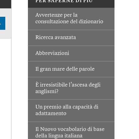
PER SAPERNE DI PIÙ
Avvertenze per la
consultazione del dizionario
A
Ricerca avanzata
Abbreviazioni
Il gran mare delle parole
È irresistibile l’ascesa degli
anglismi?
Un premio alla capacità di
adattamento
Il Nuovo vocabolario di base
della lingua italiana