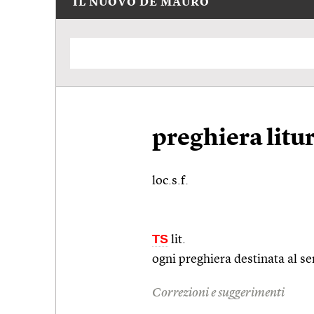
IL NUOVO DE MAURO
preghiera litu
loc.s.f.
TS
lit.
ogni preghiera destinata al se
Correzioni e suggerimenti