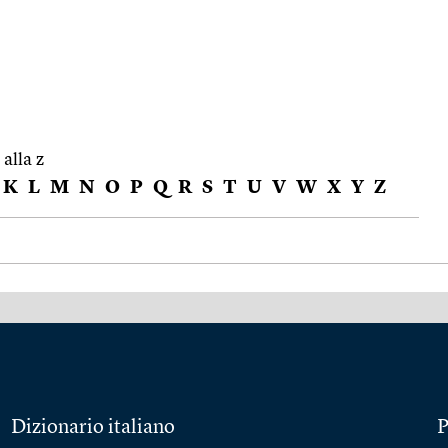
 alla z
K
L
M
N
O
P
Q
R
S
T
U
V
W
X
Y
Z
Dizionario italiano
P