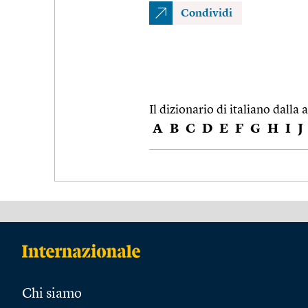
Condividi
Il dizionario di italiano dalla a
A
B
C
D
E
F
G
H
I
J
Chi siamo