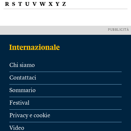
R
S
T
U
V
W
X
Y
Z
PUBBLICITÀ
Chi siamo
Contattaci
Sommario
Festival
Privacy e cookie
Video