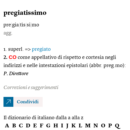
pregiatissimo
pre
|
gia
|
tìs
|
si
|
mo
agg.
1. superl. =>
pregiato
2.
CO
come appellativo di rispetto e cortesia negli
indirizzi e nelle intestazioni epistolari (abbr. preg.mo):
P. Direttore
Correzioni e suggerimenti
Condividi
Il dizionario di italiano dalla a alla z
A
B
C
D
E
F
G
H
I
J
K
L
M
N
O
P
Q