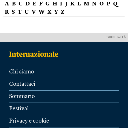
A
B
C
D
E
F
G
H
I
J
K
L
M
N
O
P
Q
R
S
T
U
V
W
X
Y
Z
PUBBLICITÀ
Chi siamo
Contattaci
Sommario
Festival
Privacy e cookie