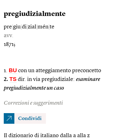
pregiudizialmente
pre
|
giu
|
di
|
zial
|
mén
|
te
avv.
1871;
BU
1.
con un atteggiamento preconcetto
2.
TS
dir. in via pregiudiziale:
esaminare
pregiudizialmente un caso
Correzioni e suggerimenti
Condividi
Il dizionario di italiano dalla a alla z