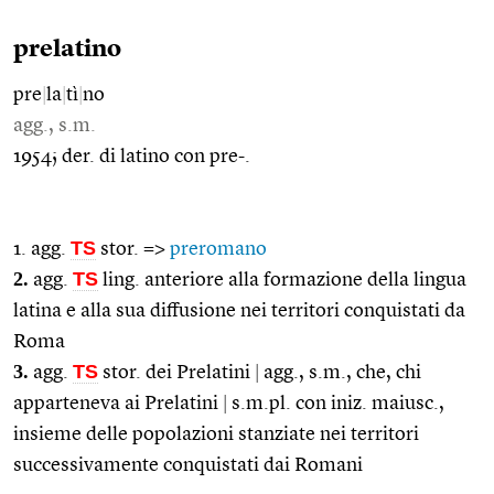
prelatino
pre
|
la
|
tì
|
no
agg., s.m.
1954; der. di latino con pre-.
TS
1. agg.
stor. =>
preromano
2.
TS
agg.
ling. anteriore alla formazione della lingua
latina e alla sua diffusione nei territori conquistati da
Roma
3.
TS
agg.
stor. dei Prelatini
|
agg., s.m., che, chi
apparteneva ai Prelatini
|
s.m.pl. con iniz. maiusc.,
insieme delle popolazioni stanziate nei territori
successivamente conquistati dai Romani