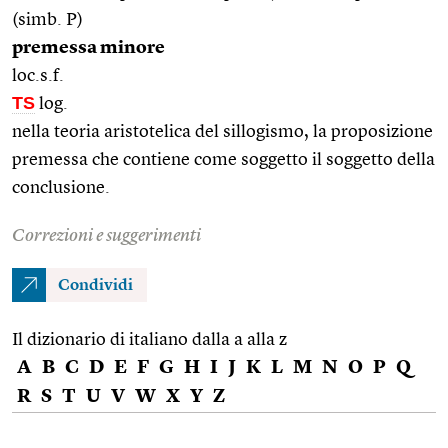
(simb. P)
premessa minore
loc.s.f.
TS
log.
nella teoria aristotelica del sillogismo, la proposizione
premessa che contiene come soggetto il soggetto della
conclusione.
Correzioni e suggerimenti
Condividi
Il dizionario di italiano dalla a alla z
A
B
C
D
E
F
G
H
I
J
K
L
M
N
O
P
Q
R
S
T
U
V
W
X
Y
Z