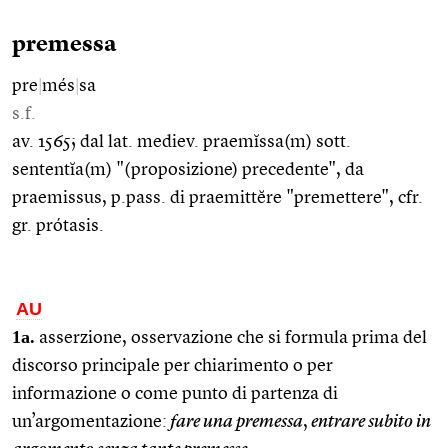
premessa
pre
|
més
|
sa
s.f.
av. 1565; dal lat. mediev. praemĭssa(m) sott.
sententĭa(m) "(proposizione) precedente", da
praemissus, p.pass. di praemittĕre "premettere", cfr.
gr. prótasis.
AU
1a.
asserzione, osservazione che si formula prima del
discorso principale per chiarimento o per
informazione o come punto di partenza di
un’argomentazione:
fare una premessa
,
entrare subito in