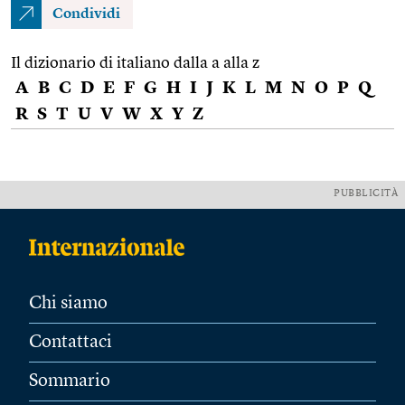
Condividi
Il dizionario di italiano dalla a alla z
A
B
C
D
E
F
G
H
I
J
K
L
M
N
O
P
Q
R
S
T
U
V
W
X
Y
Z
PUBBLICITÀ
Chi siamo
Contattaci
Sommario