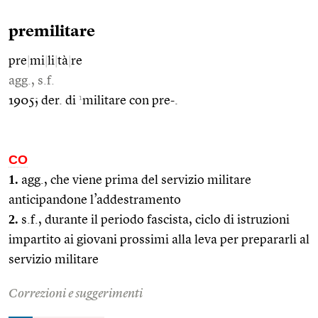
premilitare
pre
|
mi
|
li
|
tà
|
re
agg., s.f.
1
1905; der. di
militare con pre-.
CO
1.
agg., che viene prima del servizio militare
anticipandone l’addestramento
2.
s.f., durante il periodo fascista, ciclo di istruzioni
impartito ai giovani prossimi alla leva per prepararli al
servizio militare
Correzioni e suggerimenti