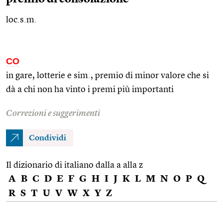
loc.s.m.
CO
in gare, lotterie e
sim.
, premio di minor valore che si
dà a chi non ha vinto i premi più importanti
Correzioni e suggerimenti
Condividi
Il dizionario di italiano dalla a alla z
A
B
C
D
E
F
G
H
I
J
K
L
M
N
O
P
Q
R
S
T
U
V
W
X
Y
Z