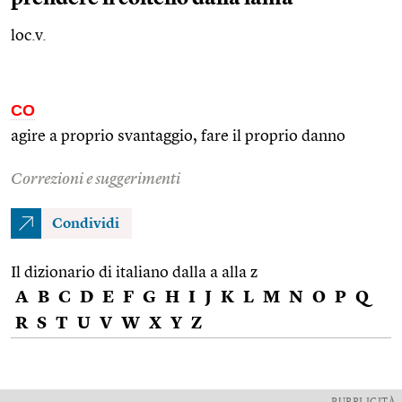
loc.v.
CO
agire a proprio svantaggio, fare il proprio danno
Correzioni e suggerimenti
Condividi
Il dizionario di italiano dalla a alla z
A
B
C
D
E
F
G
H
I
J
K
L
M
N
O
P
Q
R
S
T
U
V
W
X
Y
Z