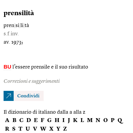
prensilità
pren
|
si
|
li
|
tà
s.f.inv.
av. 1973;
BU
l’essere prensile e il suo risultato
Correzioni e suggerimenti
Condividi
Il dizionario di italiano dalla a alla z
A
B
C
D
E
F
G
H
I
J
K
L
M
N
O
P
Q
R
S
T
U
V
W
X
Y
Z