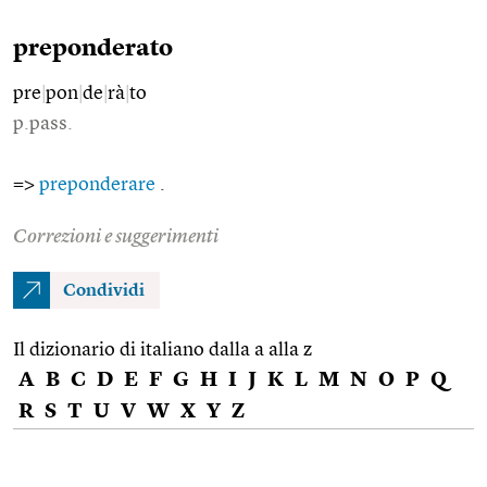
preponderato
pre
|
pon
|
de
|
rà
|
to
p.pass.
=>
preponderare
.
Correzioni e suggerimenti
Condividi
Il dizionario di italiano dalla a alla z
A
B
C
D
E
F
G
H
I
J
K
L
M
N
O
P
Q
R
S
T
U
V
W
X
Y
Z