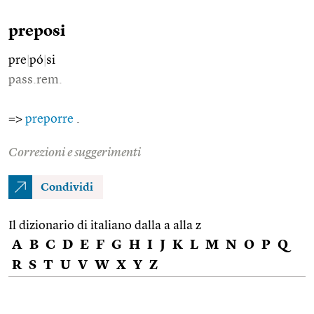
preposi
pre
|
pó
|
si
pass.rem.
=>
preporre
.
Correzioni e suggerimenti
Condividi
Il dizionario di italiano dalla a alla z
A
B
C
D
E
F
G
H
I
J
K
L
M
N
O
P
Q
R
S
T
U
V
W
X
Y
Z