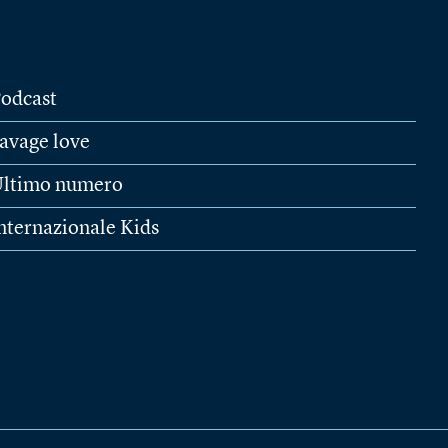
odcast
avage love
ltimo numero
nternazionale Kids