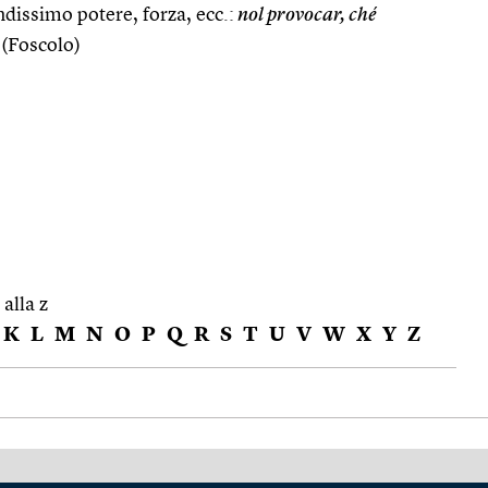
dissimo potere, forza, ecc.:
nol provocar, ché
(Foscolo)
 alla z
K
L
M
N
O
P
Q
R
S
T
U
V
W
X
Y
Z