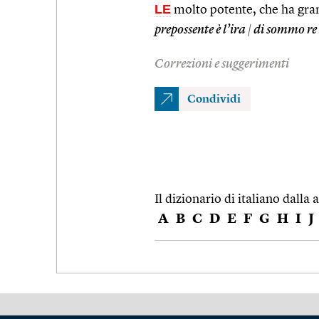
LE
molto potente, che ha gran
prepossente è l’ira
|
di sommo re
Correzioni e suggerimenti
Condividi
Il dizionario di italiano dalla a
A
B
C
D
E
F
G
H
I
J