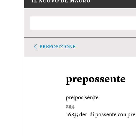
IL NUOVO DE MAURO
PREPOSIZIONE
prepossente
pre
|
pos
|
sèn
|
te
agg.
1683; der. di possente con pre