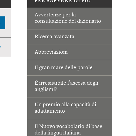
PER SAPERNE DI PIÙ
Avvertenze per la
consultazione del dizionario
A
Ricerca avanzata
Abbreviazioni
Il gran mare delle parole
È irresistibile l’ascesa degli
anglismi?
Un premio alla capacità di
adattamento
Il Nuovo vocabolario di base
della lingua italiana