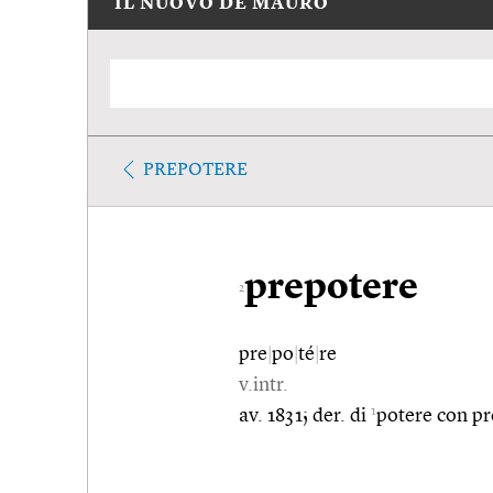
IL NUOVO DE MAURO
PREPOTERE
prepotere
2
pre
|
po
|
té
|
re
v.intr.
1
av. 1831; der. di
potere con pr