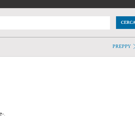
CERC
PREPPY
e-.