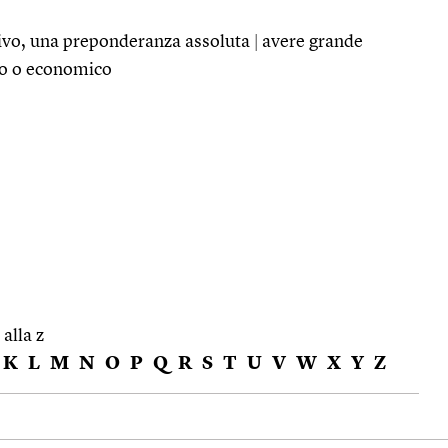
sivo, una preponderanza assoluta
|
avere grande
ico o economico
 alla z
K
L
M
N
O
P
Q
R
S
T
U
V
W
X
Y
Z