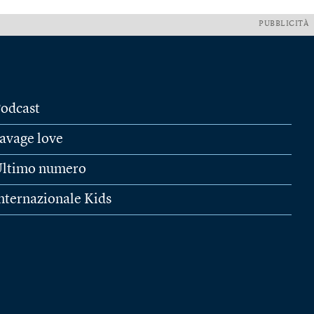
PUBBLICITÀ
odcast
avage love
ltimo numero
nternazionale Kids