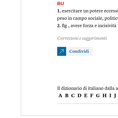
BU
1.
esercitare un potere ecces
peso in campo sociale, polit
2.
fig., avere forza e incisività
Correzioni e suggerimenti
Condividi
Il dizionario di italiano dalla a
A
B
C
D
E
F
G
H
I
J