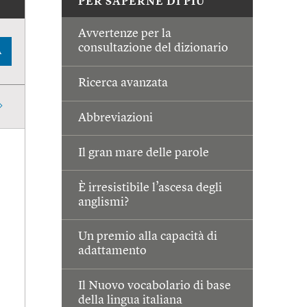
PER SAPERNE DI PIÙ
Avvertenze per la
consultazione del dizionario
A
Ricerca avanzata
Abbreviazioni
Il gran mare delle parole
È irresistibile l’ascesa degli
anglismi?
Un premio alla capacità di
adattamento
Il Nuovo vocabolario di base
della lingua italiana