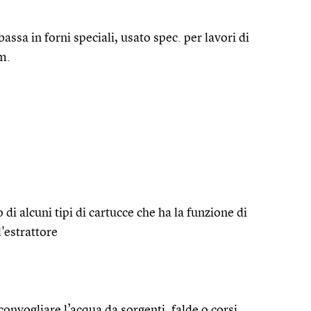
assa in forni speciali, usato spec. per lavori di
m.
di alcuni tipi di cartucce che ha la funzione di
l'estrattore
convogliare l’acqua da sorgenti, falde o corsi