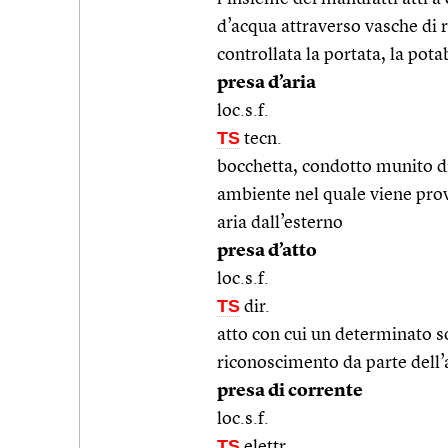
d’acqua attraverso vasche di ra
controllata la portata, la potab
presa d’aria
loc.s.f.
TS
tecn.
bocchetta, condotto munito di
ambiente nel quale viene prov
aria dall’esterno
presa d’atto
loc.s.f.
TS
dir.
atto con cui un determinato so
riconoscimento da parte dell’a
presa di corrente
loc.s.f.
TS
elettr.