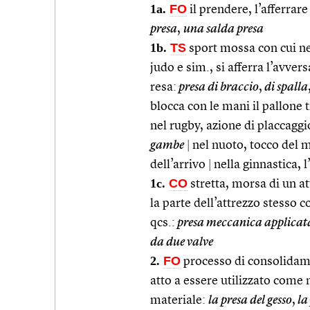
1a.
FO
il prendere, l’afferrare 
presa
,
una salda presa
1b.
TS
sport mossa con cui nel
judo e sim., si afferra l’avver
resa:
presa di braccio
,
di spalla
blocca con le mani il pallone 
nel rugby, azione di placcagg
gambe
|
nel nuoto, tocco del m
dell’arrivo
|
nella ginnastica, 
1c.
CO
stretta, morsa di un a
la parte dell’attrezzo stesso c
qcs.:
presa meccanica applicata
da due valve
2.
FO
processo di consolidame
atto a essere utilizzato come m
materiale:
la presa del gesso
,
la