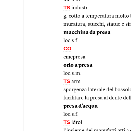
TS
industr.
g. cotto a temperatura molto b
muratura, stucchi, statue e si
macchina da presa
loc.s.f.
CO
cinepresa
orlo a presa
loc.s.m.
TS
arm.
sporgenza laterale del bossolo 
facilitare la presa al dente del
presa d’acqua
loc.s.f.
TS
idrol.
l’insieme dei manufatti atti a 