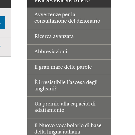
PER SAPERNE DI PIÙ
Avvertenze per la
consultazione del dizionario
A
Ricerca avanzata
Abbreviazioni
Il gran mare delle parole
È irresistibile l’ascesa degli
anglismi?
Un premio alla capacità di
adattamento
Il Nuovo vocabolario di base
della lingua italiana