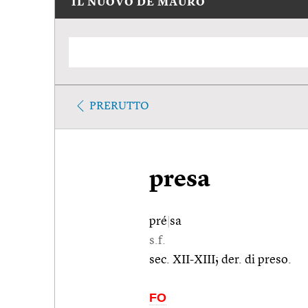
IL NUOVO DE MAURO
PRERUTTO
presa
pré
|
sa
s.f.
sec. XII-XIII; der. di preso.
FO