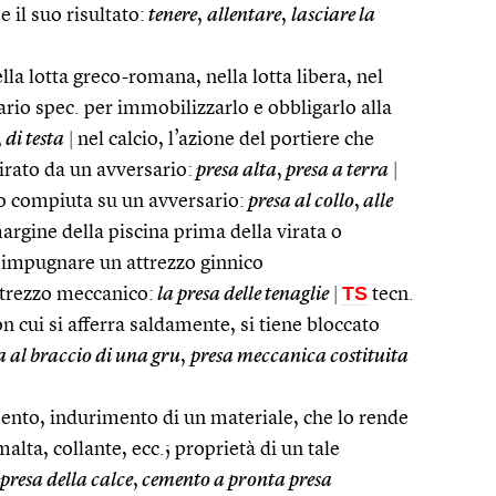
e il suo risultato:
tenere
,
allentare
,
lasciare la
la lotta greco-romana, nella lotta libera, nel
sario spec. per immobilizzarlo e obbligarlo alla
,
di testa
|
nel calcio, l’azione del portiere che
tirato da un avversario:
presa alta
,
presa a terra
|
io compiuta su un avversario:
presa al collo
,
alle
argine della piscina prima della virata o
l’impugnare un attrezzo ginnico
TS
ttrezzo meccanico:
la presa delle tenaglie
|
tecn.
on cui si afferra saldamente, si tiene bloccato
 al braccio di una gru
,
presa meccanica costituita
nto, indurimento di un materiale, che lo rende
alta, collante, ecc.; proprietà di un tale
 presa della calce
,
cemento a pronta presa