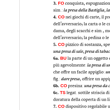
3.
FO
conquista, espugnazione 
sim.:
la presa della Bastiglia
,
la
4.
CO
nei giochi di carte, il p
dell’avversario; la carta o le 
dama, degli scacchi e sim., m
dell’avversario; la pedina o l
5.
CO
pizzico di sostanza, spe
una presa di sale
,
presa di taba
6a.
BU
la parte di un oggetto 
più agevolmente:
la presa di 
che offre un facile appiglio:
un
fig.:
dare presa
, offrire un app
6b.
CO
presina:
una presa da 
6c.
TS
legat. sottile striscia d
doratura della coperta di un l
7.
CO
dispositivo regolabile 