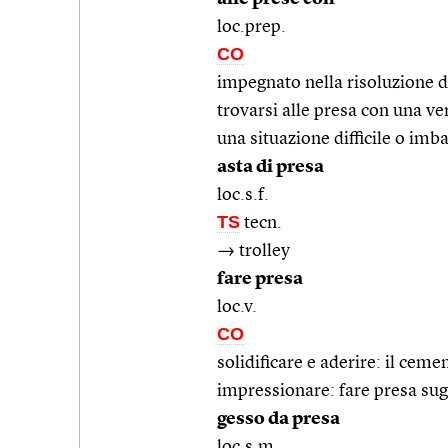
loc.prep.
CO
impegnato nella risoluzione 
trovarsi alle presa con una ver
una situazione difficile o imb
asta di presa
loc.s.f.
TS
tecn.
→ trolley
fare presa
loc.v.
CO
solidificare e aderire: il cemen
impressionare: fare presa sug
gesso da presa
loc.s.m.