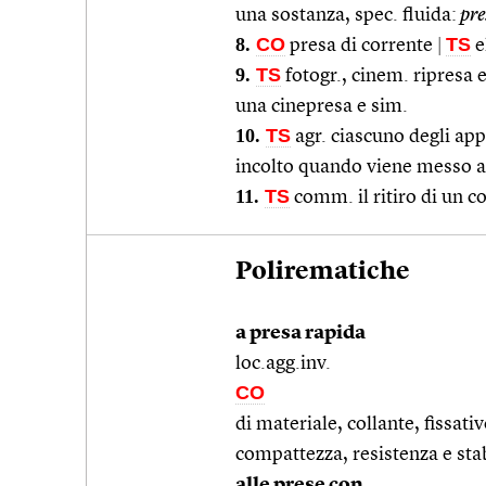
una sostanza, spec. fluida:
pre
8.
CO
TS
presa di corrente
|
e
9.
TS
fotogr., cinem. ripresa
una cinepresa e sim.
10.
TS
agr. ciascuno degli app
incolto quando viene messo a
11.
TS
comm. il ritiro di un co
Polirematiche
a presa rapida
loc.agg.inv.
CO
di materiale, collante, fissat
compattezza, resistenza e sta
alle prese con