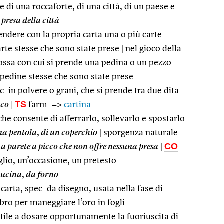
di una roccaforte, di una città, di un paese e
 presa della città
rendere con la propria carta una o più carte
carte stesse che sono state prese
|
nel gioco della
ossa con cui si prende una pedina o un pezzo
e pedine stesse che sono state prese
c. in polvere o grani, che si prende tra due dita:
TS
cco
|
farm. =>
cartina
che consente di afferrarlo, sollevarlo e spostarlo
una pentola
,
di un coperchio
|
sporgenza naturale
CO
a parete a picco che non offre nessuna presa
|
iglio, un’occasione, un pretesto
cucina
,
da forno
i carta, spec. da disegno, usata nella fase di
ibro per maneggiare l’oro in fogli
utile a dosare opportunamente la fuoriuscita di