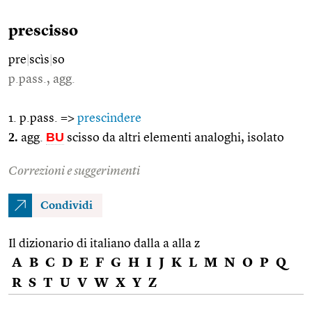
prescisso
pre
|
scìs
|
so
p.pass., agg.
1. p.pass. =>
prescindere
2.
BU
agg.
scisso da altri elementi analoghi, isolato
Correzioni e suggerimenti
Condividi
Il dizionario di italiano dalla a alla z
A
B
C
D
E
F
G
H
I
J
K
L
M
N
O
P
Q
R
S
T
U
V
W
X
Y
Z