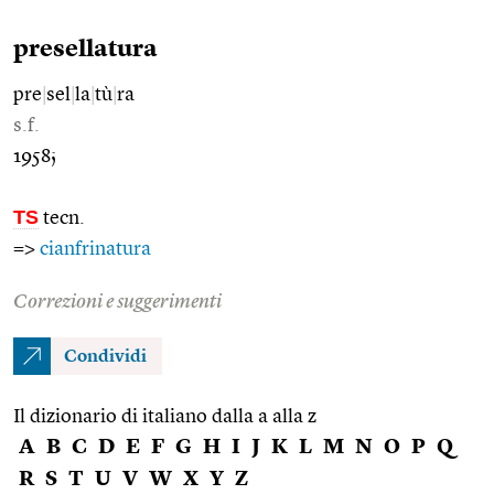
presellatura
pre
|
sel
|
la
|
tù
|
ra
s.f.
1958;
TS
tecn.
=>
cianfrinatura
Correzioni e suggerimenti
Condividi
Il dizionario di italiano dalla a alla z
A
B
C
D
E
F
G
H
I
J
K
L
M
N
O
P
Q
R
S
T
U
V
W
X
Y
Z