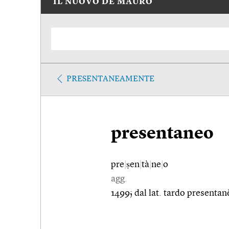
IL NUOVO DE MAURO
PRESENTANEAMENTE
presentaneo
pre
|
ṣen
|
tà
|
ne
|
o
agg.
1499; dal lat. tardo presentan