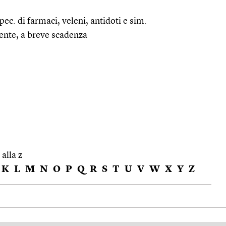
ec. di farmaci, veleni, antidoti e sim.
ente, a breve scadenza
 alla z
K
L
M
N
O
P
Q
R
S
T
U
V
W
X
Y
Z