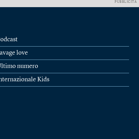
PUBBLICITÀ
odcast
avage love
ltimo numero
nternazionale Kids