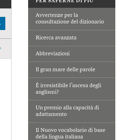
PER SAPERNE DI PIÙ
Avvertenze per la
consultazione del dizionario
A
Ricerca avanzata
Abbreviazioni
Il gran mare delle parole
È irresistibile l’ascesa degli
anglismi?
Un premio alla capacità di
adattamento
Il Nuovo vocabolario di base
della lingua italiana