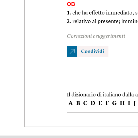
OB
1.
che ha effetto immediato, sp
2.
relativo al presente; immin
Correzioni e suggerimenti
Condividi
Il dizionario di italiano dalla a
A
B
C
D
E
F
G
H
I
J