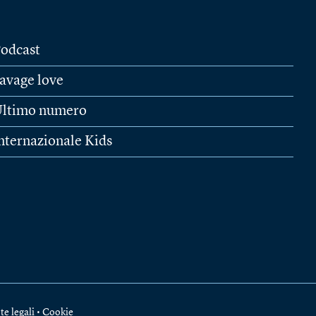
odcast
avage love
ltimo numero
nternazionale Kids
te legali
•
Cookie