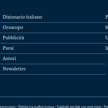
Dizionario italiano
P
Oroscopo
S
Pubblicità
U
Paesi
I
Autori
Newsletter
e 04003131002 • Partita iva 04850721004 • Capitale sociale 120.000 euro •
No