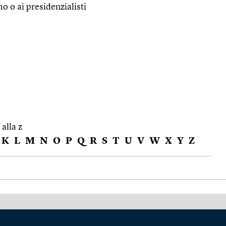
o o ai presidenzialisti
 alla z
K
L
M
N
O
P
Q
R
S
T
U
V
W
X
Y
Z