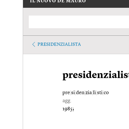
IL NUOVO DE MAURO
PRESIDENZIALISTA
presidenzialis
pre
|
si
|
den
|
zia
|
lì
|
sti
|
co
agg.
1985;