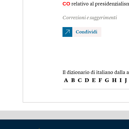
CO
relativo al presidenzialism
Correzioni e suggerimenti
Condividi
Il dizionario di italiano dalla a
A
B
C
D
E
F
G
H
I
J