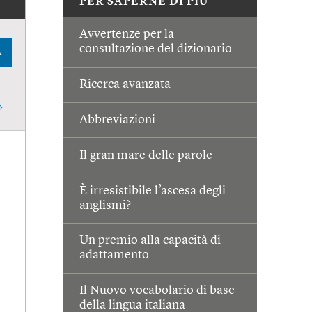
PER SAPERNE DI PIÙ
Avvertenze per la
consultazione del dizionario
A
Ricerca avanzata
Abbreviazioni
Il gran mare delle parole
È irresistibile l’ascesa degli
anglismi?
Un premio alla capacità di
adattamento
Il Nuovo vocabolario di base
della lingua italiana