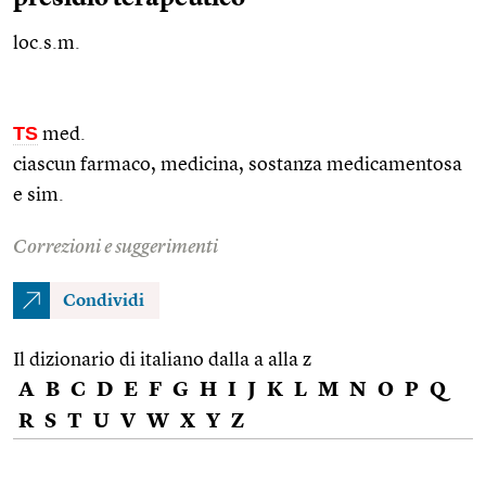
loc.s.m.
TS
med.
ciascun farmaco, medicina, sostanza medicamentosa
e
sim.
Correzioni e suggerimenti
Condividi
Il dizionario di italiano dalla a alla z
A
B
C
D
E
F
G
H
I
J
K
L
M
N
O
P
Q
R
S
T
U
V
W
X
Y
Z