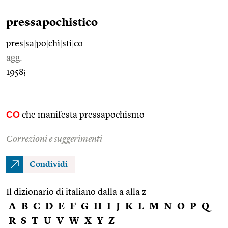
pressapochistico
pres
|
sa
|
po
|
chì
|
sti
|
co
agg.
1958;
CO
che manifesta pressapochismo
Correzioni e suggerimenti
Condividi
Il dizionario di italiano dalla a alla z
A
B
C
D
E
F
G
H
I
J
K
L
M
N
O
P
Q
R
S
T
U
V
W
X
Y
Z