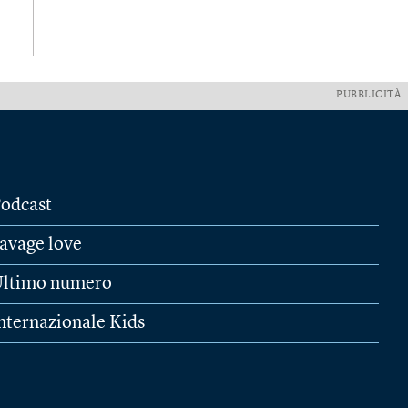
PUBBLICITÀ
odcast
avage love
ltimo numero
nternazionale Kids