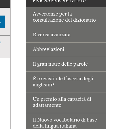
PER SAPERNE DI PIÙ
Avvertenze per la
consultazione del dizionario
A
Ricerca avanzata
Abbreviazioni
Il gran mare delle parole
È irresistibile l’ascesa degli
anglismi?
Un premio alla capacità di
adattamento
Il Nuovo vocabolario di base
della lingua italiana