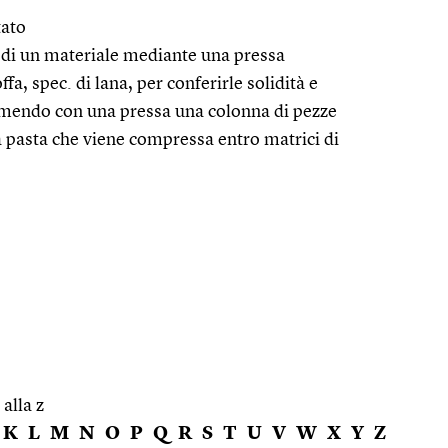
tato
di un materiale mediante una pressa
offa, spec. di lana, per conferirle solidità e
mendo con una pressa una colonna di pezze
 pasta che viene compressa entro matrici di
 alla z
K
L
M
N
O
P
Q
R
S
T
U
V
W
X
Y
Z