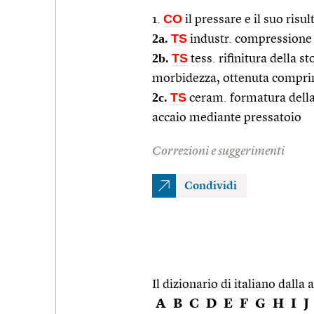
CO
1.
il pressare e il suo risul
2a.
TS
industr. compressione 
2b.
TS
tess. rifinitura della st
morbidezza, ottenuta compri
2c.
TS
ceram. formatura della
accaio mediante pressatoio
Correzioni e suggerimenti
Condividi
Il dizionario di italiano dalla a
A
B
C
D
E
F
G
H
I
J