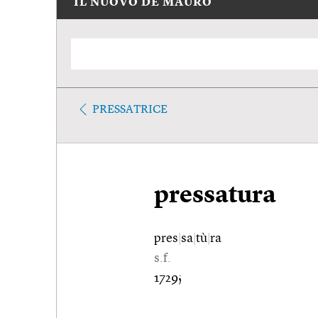
IL NUOVO DE MAURO
PRESSATRICE
pressatura
pres
|
sa
|
tù
|
ra
s.f.
1729;