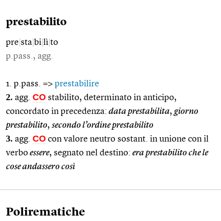
prestabilito
pre
|
sta
|
bi
|
lì
|
to
p.pass., agg.
1. p.pass. =>
prestabilire
2.
CO
agg.
stabilito, determinato in anticipo,
concordato in precedenza:
data prestabilita
,
giorno
prestabilito
,
secondo l’ordine prestabilito
3.
CO
agg.
con valore neutro sostant. in unione con il
verbo
essere
, segnato nel destino:
era prestabilito che le
cose andassero così
Polirematiche