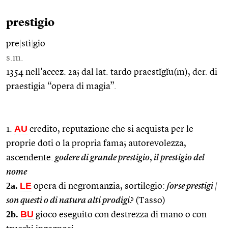
prestigio
pre
|
stì
|
gio
s.m.
1354 nell'accez. 2a; dal lat. tardo praestĭgĭu(m), der. di
praestigia “opera di magia”.
AU
1.
credito, reputazione che si acquista per le
proprie doti o la propria fama; autorevolezza,
ascendente:
godere di grande prestigio
,
il prestigio del
nome
2a.
LE
opera di negromanzia, sortilegio:
forse prestigi
|
son questi o di natura alti prodigi?
(Tasso)
2b.
BU
gioco eseguito con destrezza di mano o con