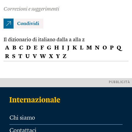
Correzioni e suggerimenti
Condividi
Il dizionario di italiano dalla a alla z
A
B
C
D
E
F
G
H
I
J
K
L
M
N
O
P
Q
R
S
T
U
V
W
X
Y
Z
PUBBLICITÀ
Chi siamo
Contattaci