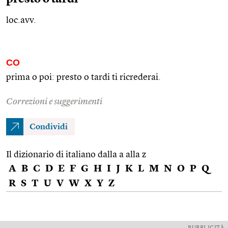
loc.avv.
CO
prima o poi: presto o tardi ti ricrederai.
Correzioni e suggerimenti
Condividi
Il dizionario di italiano dalla a alla z
A
B
C
D
E
F
G
H
I
J
K
L
M
N
O
P
Q
R
S
T
U
V
W
X
Y
Z