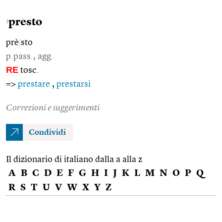
presto
3
prè
|
sto
p.pass., agg.
RE
tosc.
=>
prestare
,
prestarsi
Correzioni e suggerimenti
Condividi
Il dizionario di italiano dalla a alla z
A
B
C
D
E
F
G
H
I
J
K
L
M
N
O
P
Q
R
S
T
U
V
W
X
Y
Z