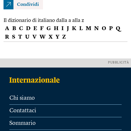
Condividi
Il dizionario di italiano dalla a alla z
A
B
C
D
E
F
G
H
I
J
K
L
M
N
O
P
Q
R
S
T
U
V
W
X
Y
Z
PUBBLICITÀ
Chi siamo
Contattaci
Sommario