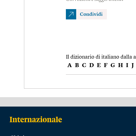
Condividi
Il dizionario di italiano dalla a
A
B
C
D
E
F
G
H
I
J