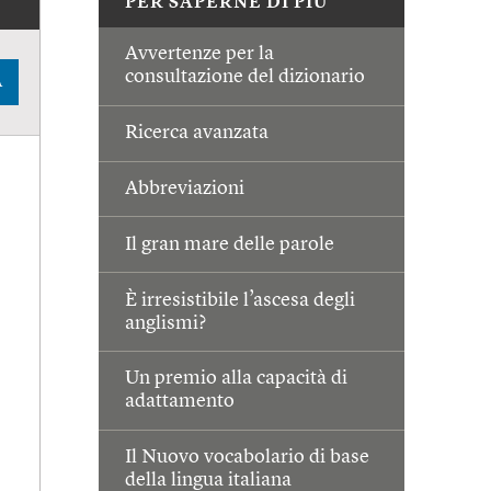
PER SAPERNE DI PIÙ
Avvertenze per la
consultazione del dizionario
A
Ricerca avanzata
Abbreviazioni
Il gran mare delle parole
È irresistibile l’ascesa degli
anglismi?
Un premio alla capacità di
adattamento
Il Nuovo vocabolario di base
della lingua italiana