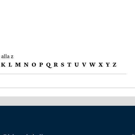
 alla z
K
L
M
N
O
P
Q
R
S
T
U
V
W
X
Y
Z