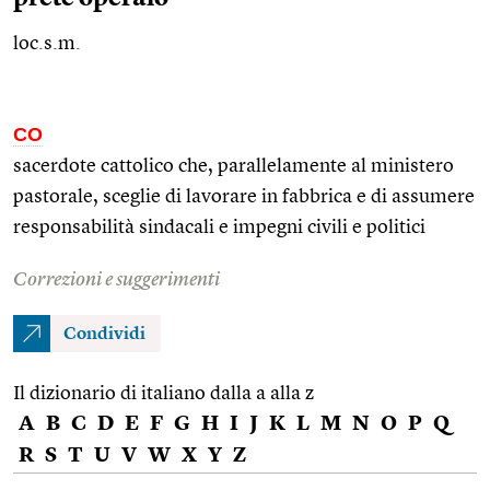
loc.s.m.
CO
sacerdote cattolico che, parallelamente al ministero
pastorale, sceglie di lavorare in fabbrica e di assumere
responsabilità sindacali e impegni civili e politici
Correzioni e suggerimenti
Condividi
Il dizionario di italiano dalla a alla z
A
B
C
D
E
F
G
H
I
J
K
L
M
N
O
P
Q
R
S
T
U
V
W
X
Y
Z