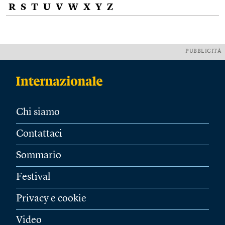
R
S
T
U
V
W
X
Y
Z
PUBBLICITÀ
Chi siamo
Contattaci
Sommario
Festival
Privacy e cookie
Video