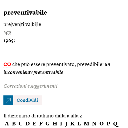
preventivabile
pre
|
ven
|
ti
|
và
|
bi
|
le
agg.
1965;
CO
che può essere preventivato, prevedibile:
un
inconveniente preventivabile
Correzioni e suggerimenti
Condividi
Il dizionario di italiano dalla a alla z
A
B
C
D
E
F
G
H
I
J
K
L
M
N
O
P
Q