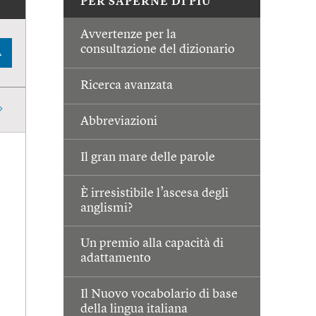
PER SAPERNE DI PIÙ
Avvertenze per la
consultazione del dizionario
A
Ricerca avanzata
Abbreviazioni
Il gran mare delle parole
È irresistibile l’ascesa degli
anglismi?
Un premio alla capacità di
adattamento
Il Nuovo vocabolario di base
della lingua italiana