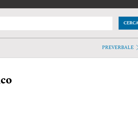
CERC
PREVERBALE
ico