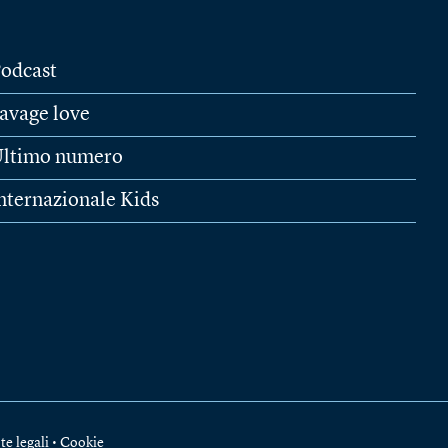
odcast
avage love
ltimo numero
nternazionale Kids
te legali
•
Cookie