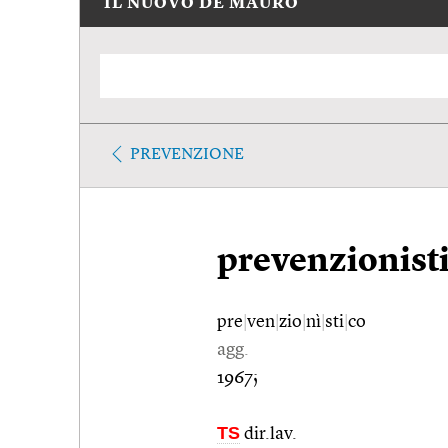
IL NUOVO DE MAURO
PREVENZIONE
prevenzionist
pre
|
ven
|
zio
|
nì
|
sti
|
co
agg.
1967;
TS
dir.lav.