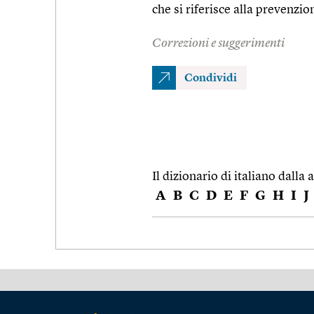
che si riferisce alla prevenzio
Correzioni e suggerimenti
Condividi
Il dizionario di italiano dalla a
A
B
C
D
E
F
G
H
I
J