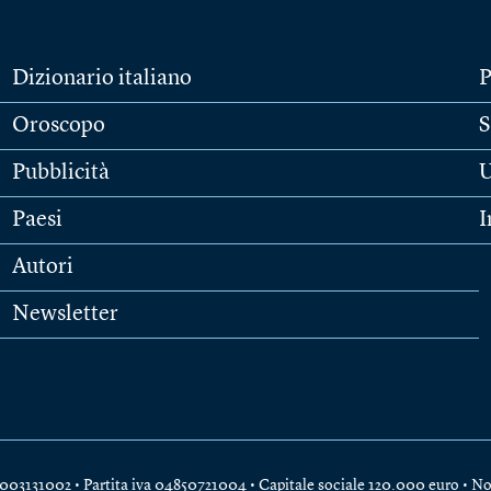
Dizionario italiano
P
Oroscopo
S
Pubblicità
U
Paesi
I
Autori
Newsletter
e 04003131002 • Partita iva 04850721004 • Capitale sociale 120.000 euro •
No