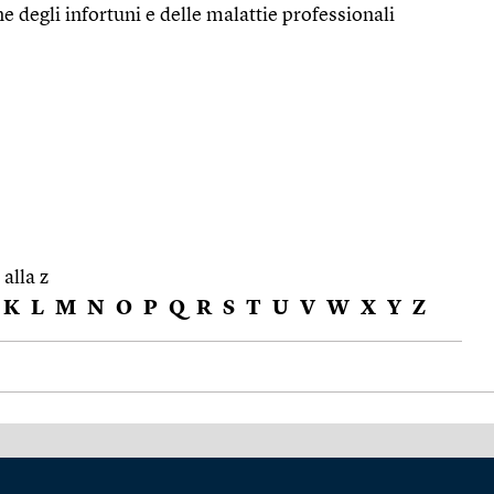
ne degli infortuni e delle malattie professionali
 alla z
K
L
M
N
O
P
Q
R
S
T
U
V
W
X
Y
Z