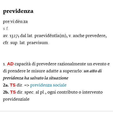
previdenza
pre
|
vi
|
dèn
|
za
s.f.
av. 1327; dal lat. praevidĕntĭa(m), v. anche prevedere,
cfr. sup. lat. praevisum.
AD
1.
capacità di prevedere razionalmente un evento e
di prendere le misure adatte a superarlo:
un atto di
previdenza ha salvato la situazione
2a.
TS
dir. =>
previdenza sociale
2b.
TS
dir. spec. al pl., ogni contributo o intervento
previdenziale