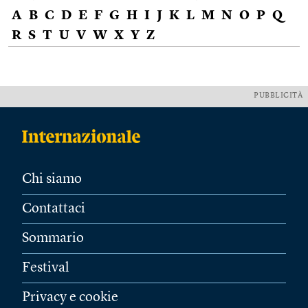
A
B
C
D
E
F
G
H
I
J
K
L
M
N
O
P
Q
R
S
T
U
V
W
X
Y
Z
PUBBLICITÀ
Chi siamo
Contattaci
Sommario
Festival
Privacy e cookie