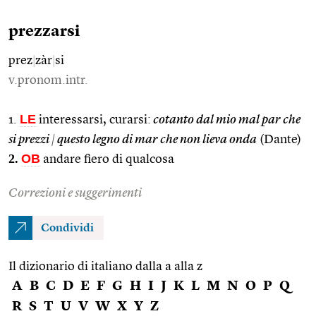
prezzarsi
prez
|
zàr
|
si
v.pronom.intr.
LE
1.
interessarsi, curarsi:
cotanto dal mio mal par che
si prezzi
|
questo legno di mar che non lieva onda
(Dante)
2.
OB
andare fiero di qualcosa
Correzioni e suggerimenti
Condividi
Il dizionario di italiano dalla a alla z
A
B
C
D
E
F
G
H
I
J
K
L
M
N
O
P
Q
R
S
T
U
V
W
X
Y
Z