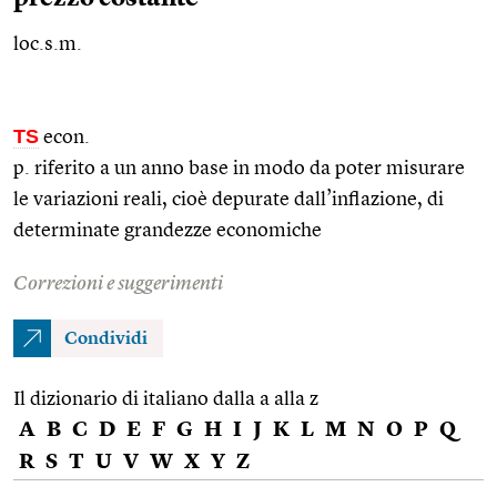
loc.s.m.
TS
econ.
p. riferito a un anno base in modo da poter misurare
le variazioni reali, cioè depurate dall’inflazione, di
determinate grandezze economiche
Correzioni e suggerimenti
Condividi
Il dizionario di italiano dalla a alla z
A
B
C
D
E
F
G
H
I
J
K
L
M
N
O
P
Q
R
S
T
U
V
W
X
Y
Z