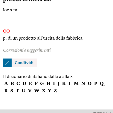
loc.s.m.
CO
p. di un prodotto all’uscita della fabbrica
Correzioni e suggerimenti
Condividi
Il dizionario di italiano dalla a alla z
A
B
C
D
E
F
G
H
I
J
K
L
M
N
O
P
Q
R
S
T
U
V
W
X
Y
Z