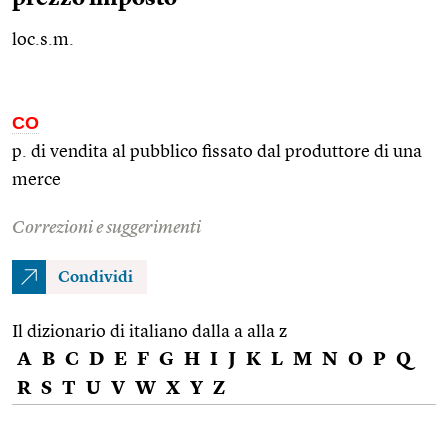
loc.s.m.
CO
p. di vendita al pubblico fissato dal produttore di una
merce
Correzioni e suggerimenti
Condividi
Il dizionario di italiano dalla a alla z
A
B
C
D
E
F
G
H
I
J
K
L
M
N
O
P
Q
R
S
T
U
V
W
X
Y
Z