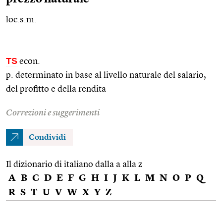
loc.s.m.
TS
econ.
p. determinato in base al livello naturale del salario,
del profitto e della rendita
Correzioni e suggerimenti
Condividi
Il dizionario di italiano dalla a alla z
A
B
C
D
E
F
G
H
I
J
K
L
M
N
O
P
Q
R
S
T
U
V
W
X
Y
Z