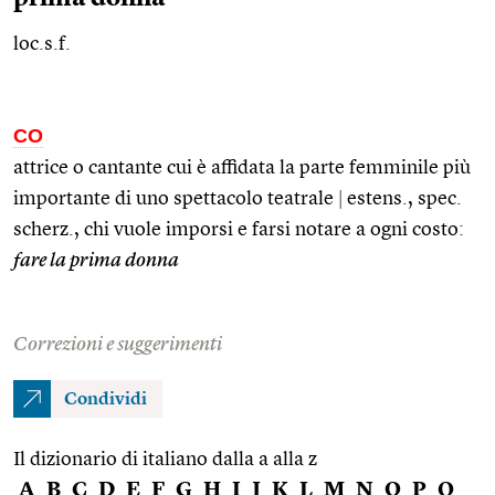
loc.s.f.
CO
attrice o cantante cui è affidata la parte femminile più
importante di uno spettacolo teatrale
|
estens.
,
spec.
scherz.
, chi vuole imporsi e farsi notare a ogni costo:
fare la prima donna
Correzioni e suggerimenti
Condividi
Il dizionario di italiano dalla a alla z
A
B
C
D
E
F
G
H
I
J
K
L
M
N
O
P
Q