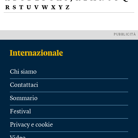
R
S
T
U
V
W
X
Y
Z
PUBBLICITÀ
Chi siamo
Contattaci
Sommario
Festival
Privacy e cookie