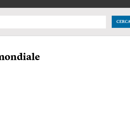
CERC
mondiale