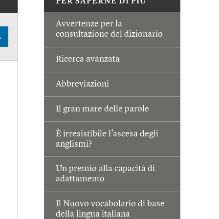
PER SAPERNE DI PIÙ
Avvertenze per la
consultazione del dizionario
A
Ricerca avanzata
Abbreviazioni
Il gran mare delle parole
È irresistibile l’ascesa degli
anglismi?
Un premio alla capacità di
adattamento
Il Nuovo vocabolario di base
della lingua italiana