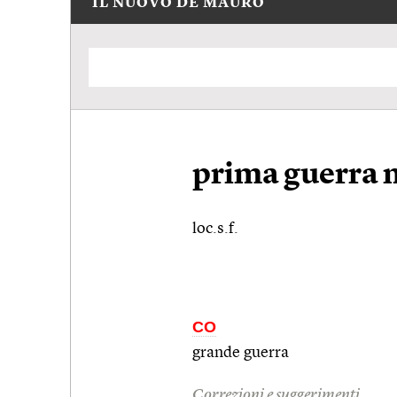
IL NUOVO DE MAURO
prima guerra 
loc.s.f.
CO
grande guerra
Correzioni e suggerimenti