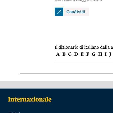
Condividi
Il dizionario di italiano dalla a
A
B
C
D
E
F
G
H
I
J