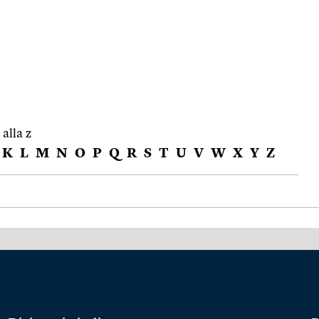
 alla z
K
L
M
N
O
P
Q
R
S
T
U
V
W
X
Y
Z