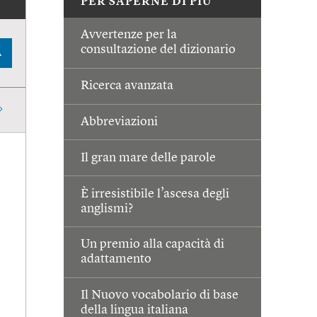
PER SAPERNE DI PIÙ
Avvertenze per la
consultazione del dizionario
A
Ricerca avanzata
Abbreviazioni
Il gran mare delle parole
È irresistibile l’ascesa degli
anglismi?
Un premio alla capacità di
adattamento
Il Nuovo vocabolario di base
della lingua italiana