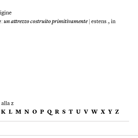
rigine
e:
un attrezzo costruito primitivamente
|
estens., in
 alla z
K
L
M
N
O
P
Q
R
S
T
U
V
W
X
Y
Z