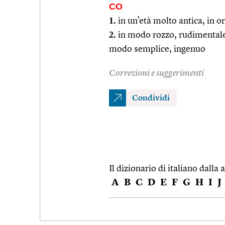
CO
1.
in un’età molto antica, in o
2.
in modo rozzo, rudimental
modo semplice, ingenuo
Correzioni e suggerimenti
Condividi
Il dizionario di italiano dalla a
A
B
C
D
E
F
G
H
I
J