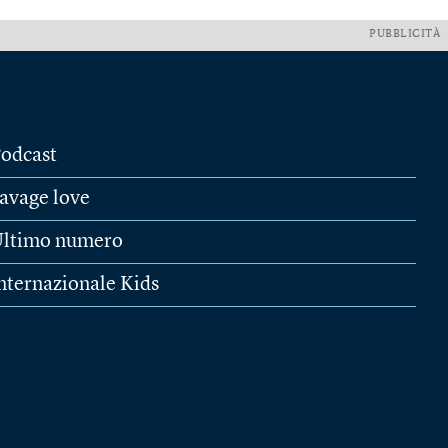
PUBBLICITÀ
odcast
avage love
ltimo numero
nternazionale Kids