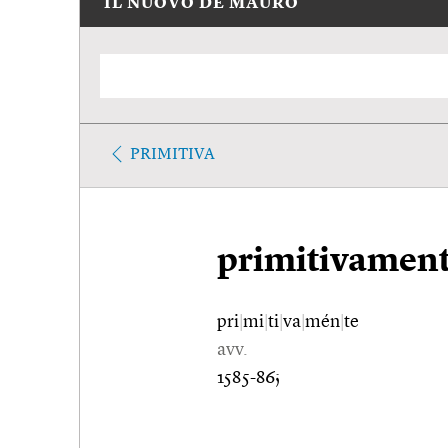
IL NUOVO DE MAURO
PRIMITIVA
primitivamen
pri
|
mi
|
ti
|
va
|
mén
|
te
avv.
1585-86;