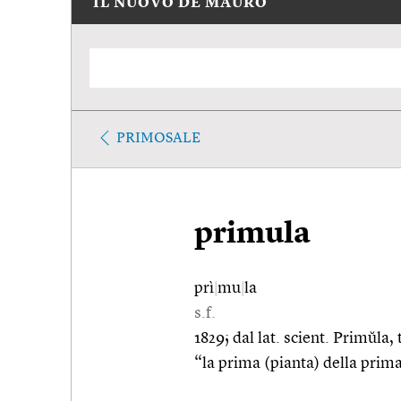
IL NUOVO DE MAURO
PRIMOSALE
primula
prì
|
mu
|
la
s.f.
1829; dal lat. scient. Primŭla,
“la prima (pianta) della prim