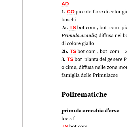
AD
1.
CO
piccolo fiore di color gi
boschi
2a.
TS
bot.com., bot. com. pi
Primula acaulis
) diffusa nei b
di colore giallo
2b.
TS
bot.com., bot. com. =
3.
TS
bot. pianta del genere P
o cime, diffusa nelle zone m
famiglia delle Primulacee
Polirematiche
primula orecchia d’orso
loc.s.f.
TS
bot.com.