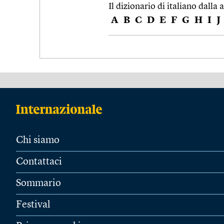
Il dizionario di italiano dalla a
A
B
C
D
E
F
G
H
I
J
Chi siamo
Contattaci
Sommario
Festival