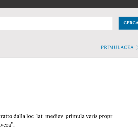
CERC
PRIMULACEA
 tratto dalla loc. lat. mediev. primula veris propr.
avera”.