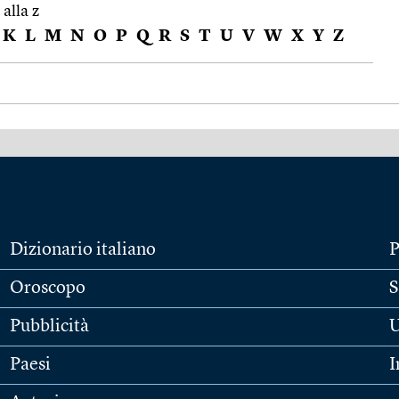
 alla z
K
L
M
N
O
P
Q
R
S
T
U
V
W
X
Y
Z
Dizionario italiano
P
Oroscopo
S
Pubblicità
U
Paesi
I